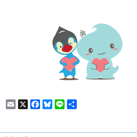
E
X
F
Bl
Li
共
m
ac
u
n
有
ai
e
es
e
l
b
ky