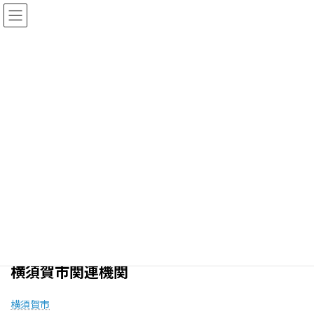
コ
ナ
ン
ビ
テ
ゲ
ン
ー
ツ
シ
へ
ョ
リンク
ス
ン
キ
に
ッ
移
プ
動
HOME
リンク
はまゆう会館周辺 おすすめスポット
衣笠商店街
横須賀しょうぶ園
横須賀市関連機関
横須賀市