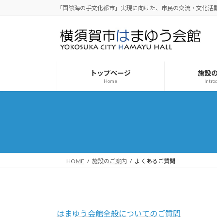
コ
ナ
「国際海の手文化都市」実現に向けた、市民の交流・文化活
ン
ビ
テ
ゲ
ン
ー
ツ
シ
へ
ョ
トップページ
施設
ス
ン
Home
Intro
キ
に
ッ
移
プ
動
HOME
施設のご案内
よくあるご質問
はまゆう会館全般についてのご質問