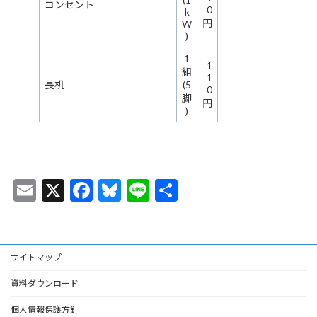
コンセント
0
k
円
W
)
1
1
組
1
長机
(5
0
脚
円
)
E
X
F
Bl
Li
共
m
ac
u
n
有
ai
e
es
e
l
b
ky
サイトマップ
o
資料ダウンロード
o
個人情報保護方針