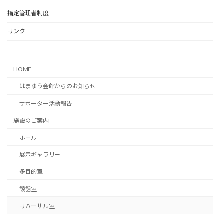
k
指定管理者制度
リンク
HOME
はまゆう会館からのお知らせ
サポーター活動報告
施設のご案内
ホール
展示ギャラリー
多目的室
談話室
リハーサル室