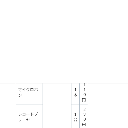
使
単
名称
用
位
料
1,
アップライト型ピアノ※調
1
1
律料は含みません。 ※半
3
台
室利用の場合、
A室
でご使用
0
可能です。
円
3
拡声装置 (マイクロホン1本
1
5
付) ※半室利用の場合、
B
0
本
室
でご使用可能です。
円
1
マイクロホ
1
1
0
本
ン
円
2
レコードプ
1
3
0
台
レーヤー
円