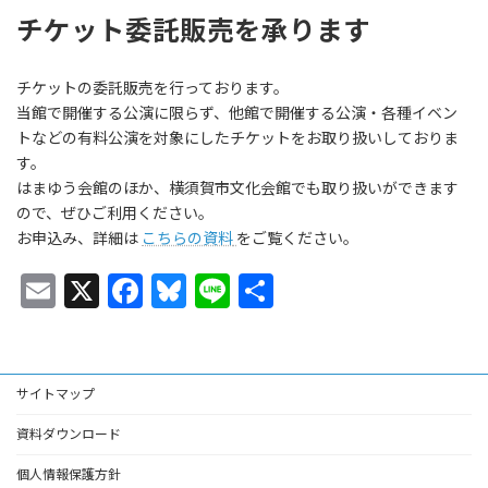
チケット委託販売を承ります
チケットの委託販売を行っております。
当館で開催する公演に限らず、他館で開催する公演・各種イベン
トなどの有料公演を対象にしたチケットをお取り扱いしておりま
す。
はまゆう会館のほか、横須賀市文化会館でも取り扱いができます
ので、ぜひご利用ください。
お申込み、詳細は
こちらの資料
をご覧ください。
E
X
F
Bl
Li
共
m
ac
u
n
有
ai
e
es
e
l
b
ky
サイトマップ
o
資料ダウンロード
o
個人情報保護方針