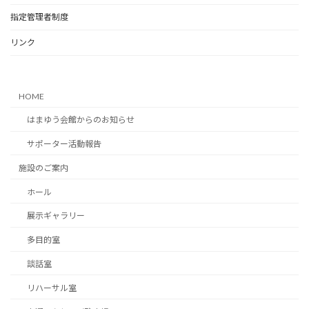
k
指定管理者制度
リンク
HOME
はまゆう会館からのお知らせ
サポーター活動報告
施設のご案内
ホール
展示ギャラリー
多目的室
談話室
リハーサル室