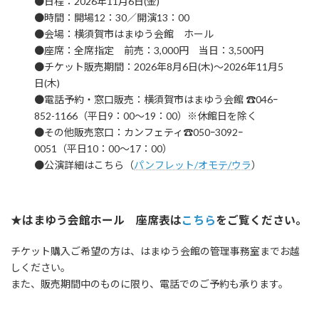
●日程：2026年11月6日(金)
●時間：開場12：30／開演13：00
●会場：横須賀市はまゆう会館 ホール
●座席：全席指定 前売：3,000円 当日：3,500円
●チケット販売期間：2026年8月6日(木)～2026年11月5
日(木)
●電話予約・窓口販売：横須賀市はまゆう会館 ☎046ｰ
852-1166（平日9：00～19：00）※休館日を除く
●その他販売窓口：カンフェティ☎050ｰ3092ｰ
0051（平日10：00～17：00）
●公演詳細はこちら（
パンフレット/オモテ
/
ウラ
）
★はまゆう会館ホール 座席表は
こちら
をご覧ください。
チケット購入ご希望の方は、はまゆう会館の管理事務室までお越
しください。
また、販売期間中のものに限り、電話でのご予約も承ります。