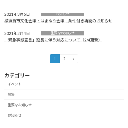
横須賀市文化会館・はまゆう会館 通常開館のお知らせ
2021年3月5日
お知らせ
横須賀市文化会館・はまゆう会館 条件付き再開のお知らせ
2021年2月4日
重要なお知らせ
「緊急事態宣言」延長に伴う対応について（2/4更新）
投
1
2
»
固
固
定
定
稿
ペ
ペ
カテゴリー
ー
ー
の
ジ
ジ
イベント
ペ
募集
ー
重要なお知らせ
ジ
送
お知らせ
り