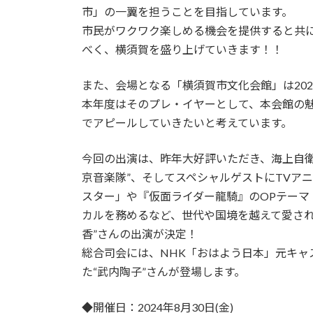
市」の一翼を担うことを目指しています。
市民がワクワク楽しめる機会を提供すると共
べく、横須賀を盛り上げていきます！！
また、会場となる「横須賀市文化会館」は202
本年度はそのプレ・イヤーとして、本会館の
でアピールしていきたいと考えています。
今回の出演は、昨年大好評いただき、海上自衛
京音楽隊”、そしてスペシャルゲストにTVア
スター」や『仮面ライダー龍騎』のOPテーマ「Al
カルを務めるなど、世代や国境を越えて愛され
香”さんの出演が決定！
総合司会には、NHK「おはよう日本」元キャス
た“武内陶子”さんが登場します。
◆開催日：2024年8月30日(金)