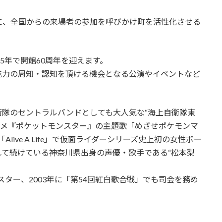
に、全国からの来場者の参加を呼びかけ町を活性化させる
5年で開館60周年を迎えます。
魅力の周知・認知を頂ける機会となる公演やイベントなど
隊のセントラルバンドとしても大人気な“海上自衛隊東
ニメ『ポケットモンスター』の主題歌「めざせポケモンマ
ive A Life」で仮面ライダーシリーズ史上初の女性ボー
て続けている神奈川県出身の声優・歌手である“松本梨
ター、2003年に「第54回紅白歌合戦」でも司会を務め