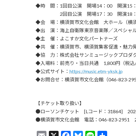
◆時 間：1回目公演 開場14：00 開演15：0
2回目公演 開場17：30 開演18：30 
◆会 場：横須賀市文化会館 大ホール（横須
◆出 演：海上自衛隊東京音楽隊／スペシャ
◆主 催：よこすか文化パートナーズ
◆共 催：横須賀市、横須賀集客促進・魅力
◆協 力：株式会社サンミュージックプロダ
◆入場料：前売り・当日共通 1,800円（税込
◆公式サイト：
https://music.etm-yksk.jp
◆お問合せ：横須賀市文化会館（046-823-29
【チケット取り扱い】
●ローソンチケット [Lコード：31864] 2024
●横須賀市文化会館 電話：046-823-2951 2
E
X
F
Bl
Li
共