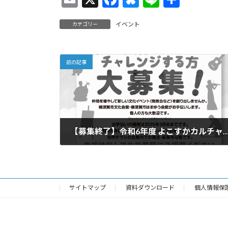
m
ac
u
n
有
イベント
カテゴリー
ai
e
es
e
l
b
ky
o
前の記事
o
k
【募集終了】令和6年度 よこすかカルチャーバンク 
2024年3月18日
サイトマップ
資料ダウンロード
個人情報保