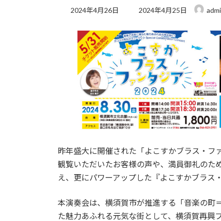
最
2024年4月26日
2024年4月25日
adm
終
更
新
日
時
:
昨年盛大に開催された「よこすかブラス・ファ
観覧いただいたお客様の声や、満員御礼のた
え、更にパワーアップした『よこすかブラス・
本演奏会は、横須賀市が推進する「音楽の町
た魅力あふれる元気な街として、横須賀再興