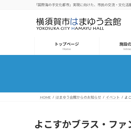
コ
ナ
「国際海の手文化都市」実現に向けた、市民の交流・文化活
ン
ビ
テ
ゲ
ン
ー
ツ
シ
へ
ョ
トップページ
施設
ス
ン
Home
Intro
キ
に
ッ
移
プ
動
HOME
はまゆう会館からのお知らせ
イベント
よ
よこすかブラス・ファン