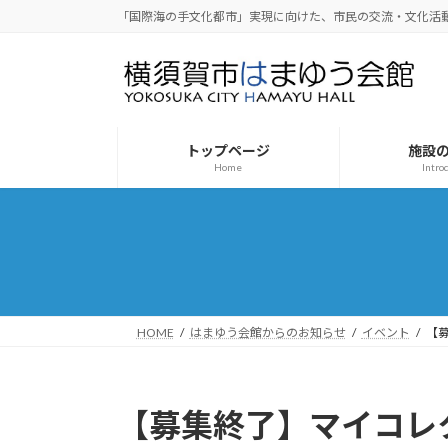
コ
ナ
「国際海の手文化都市」実現に向けた、市民の交流・文化活
ン
ビ
テ
ゲ
ン
ー
ツ
シ
へ
ョ
トップページ
施設
ス
ン
Home
Intro
キ
に
ッ
移
プ
動
HOME
はまゆう会館からのお知らせ
イベント
【
【募集終了】マイコレク