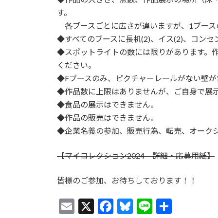
す。
各ブースごとに広さが違いますが、1ブースの
◆すべてのブースに長机(2)、イス(2)、コンセ
◆スポットライトの数には限りがあります。
ください。
◆Fブースのみ、ピクチャーレールがない壁が
◆作品数に上限はありませんが、ご自身で展
◆食品の展示はできません。
◆作品の販売はできません。
◆企業名義の参加、販売行為、転売、オーク
【マイコレクション2024 詳細・応募用紙】
皆様のご参加、お待ちしております！！
E
X
F
Bl
Li
共