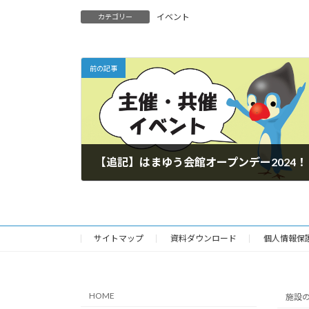
m
ac
u
n
有
イベント
カテゴリー
ai
e
es
e
l
b
ky
o
前の記事
o
k
【追記】はまゆう会館オープンデー2024！
2024年5月11日
サイトマップ
資料ダウンロード
個人情報保
HOME
施設