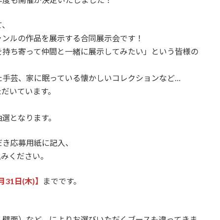
て、
ャンルの作品を展示する合同展示会です！
を持ち寄って仲間と一緒に展示してみたい」という皆様の
た手芸、家に眠っている懐かしいコレクションなど…
ただいています。
抽選となります。
だき応募用紙に記入、
込みください。
月31日(木)】
までです。
・壁面）など、によりお選びいただくブースも違ってきま