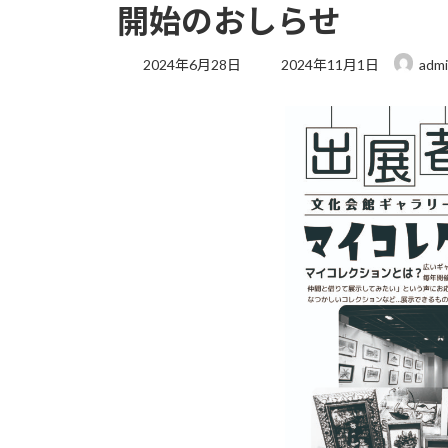
開始のおしらせ
最
2024年6月28日
2024年11月1日
adm
終
更
新
日
時
: