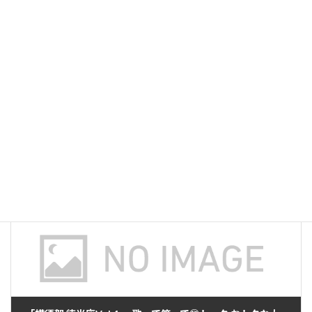
l
b
ky
o
前の記事
o
k
【締切ました】2024年度 サポーター募集のお知らせ
2023年12月1日
次の記事