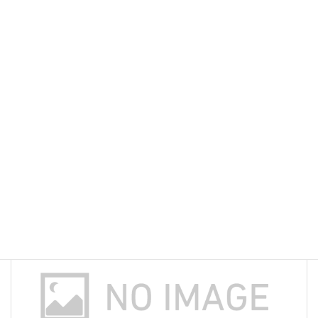
m
ac
u
n
有
重要なお知らせ
カテゴリー
ai
e
es
e
l
b
ky
o
前の記事
o
k
新しい利用条件等につきまして(2022年9月改訂)
2022年9月25日
次の記事