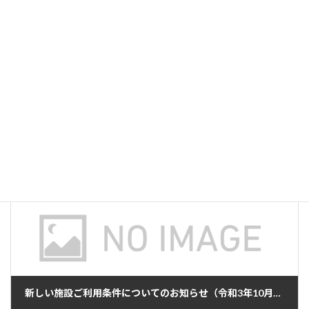
l
b
ky
o
前の記事
o
k
(9/23更新) 横須賀市文化会館・はまゆう会館 条件付き再開のお知らせ
2021年9月23日
次の記事
新しい施設ご利用条件についてのお知らせ（令和3年10月改訂）