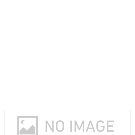
m
ac
u
n
有
お知らせ
カテゴリー
ai
e
es
e
l
b
ky
o
前の記事
o
k
★重要★はまゆう会館 一部開館のお知らせ
2020年6月8日
次の記事