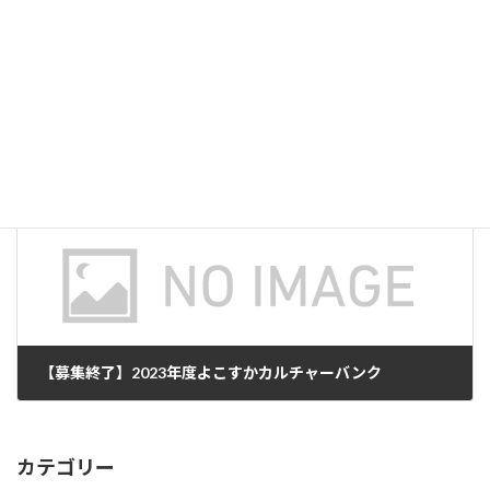
k
【開館40周年記念！】はまゆう会館オープンデー 開催のお知らせ
2023年6月16日
次の記事
【募集終了】2023年度よこすかカルチャーバンク
2023年7月3日
カテゴリー