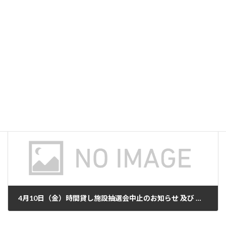
o
o
k
イベント等の中止検討についてのお知らせ
2020年3月16日
次の記事
4月10日（金）時間貸し施設抽選会中止のお知らせ 及び オンライン仮予約一時中止のお知らせ
2020年4月7日