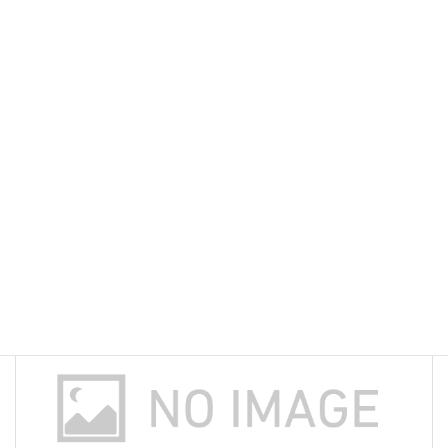
m
ac
u
n
有
お知らせ
カテゴリー
ai
e
es
e
l
b
ky
o
前の記事
o
k
2023年度 グランドピアノをひいてみませんか 日程のお知らせ
2023年3月14日
次の記事