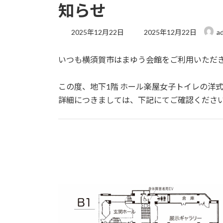
知らせ
最
2025年12月22日
2025年12月22日
a
終
更
いつも横須賀市はまゆう会館をご利用いただ
新
日
時
この度、地下1階 ホール楽屋女子トイレの洋
:
詳細につきましては、下記にてご確認くださ