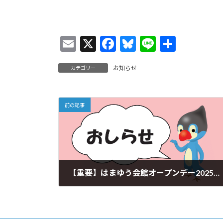
E
X
F
Bl
Li
共
m
ac
u
n
有
お知らせ
カテゴリー
ai
e
es
e
l
b
ky
o
前の記事
o
k
【重要】はまゆう会館オープンデー2025 台風9号接近に伴うご来館について
2025年8月1日