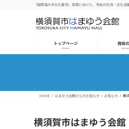
コ
ナ
「国際海の手文化都市」実現に向けた、市民の交流・文化活
ン
ビ
テ
ゲ
ン
ー
ツ
シ
へ
ョ
トップページ
施設
ス
ン
Home
Intro
キ
に
ッ
移
プ
動
HOME
はまゆう会館からのお知らせ
お知らせ
横
横須賀市はまゆう会館